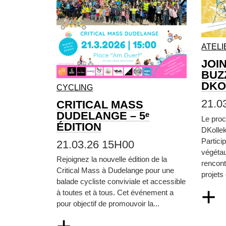
ATELI
JOI
BUZ
DKO
CYCLING
21.0
CRITICAL MASS
DUDELANGE – 5ᵉ
Le proc
ÉDITION
DKollek
Particip
21.03.26 15H00
végétau
Rejoignez la nouvelle édition de la
rencont
Critical Mass à Dudelange pour une
projets
balade cycliste conviviale et accessible
+
à toutes et à tous. Cet événement a
pour objectif de promouvoir la...