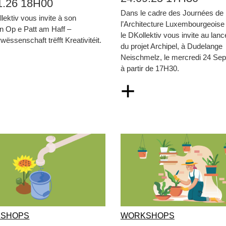
1.26 18H00
Dans le cadre des Journées de
lektiv vous invite à son
l’Architecture Luxembourgeoise
n Op e Patt am Haff –
le DKollektiv vous invite au lan
wëssenschaft trëfft Kreativitéit.
du projet Archipel, à Dudelange
Neischmelz, le mercredi 24 Se
à partir de 17H30.
+
SHOPS
WORKSHOPS