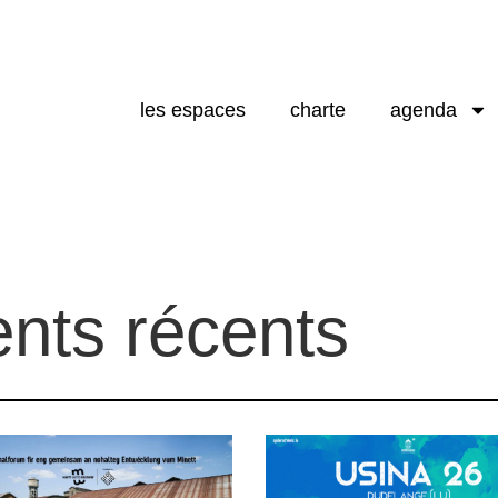
les espaces
charte
agenda
nts récents