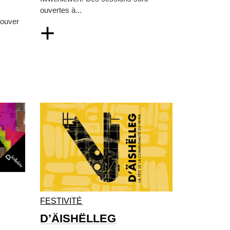
ouvertes à...
rouver
+
FESTIVITÉ
D’ÄISHËLLEG