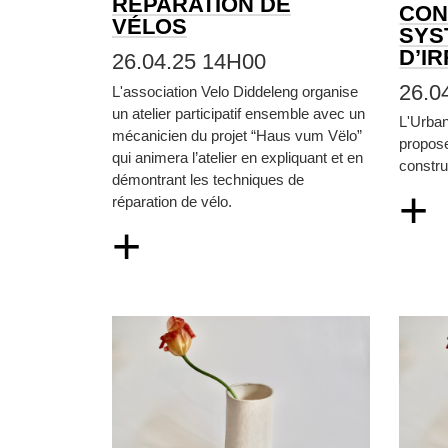
RÉPARATION DE
CON
VÉLOS
SYS
D’I
26.04.25 14H00
26.0
L'association Velo Diddeleng organise
un atelier participatif ensemble avec un
L'Urba
mécanicien du projet “Haus vum Vëlo”
propos
qui animera l’atelier en expliquant et en
constru
démontrant les techniques de
+
réparation de vélo.
+