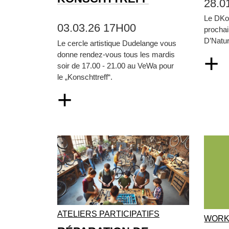
28.0
Le DKol
03.03.26 17H00
prochai
D’Natur
Le cercle artistique Dudelange vous
+
donne rendez-vous tous les mardis
soir de 17.00 - 21.00 au VeWa pour
le „Konschttreff“.
+
ATELIERS PARTICIPATIFS
WORK