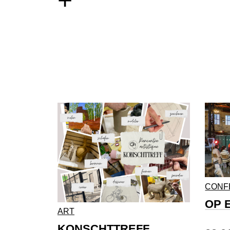
+
CONF
OP 
ART
KONSCHTTREFF