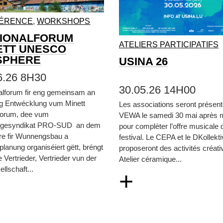
ÉRENCE
,
WORKSHOPS
IONALFORUM
ATELIERS PARTICIPATIFS
ETT UNESCO
SPHERE
USINA 26
6.26 8H30
30.05.26 14H00
alforum fir eng gemeinsam an
eg Entwécklung vum Minett
Les associations seront présen
orum, dee vum
VEWA le samedi 30 mai après m
gesyndikat PRO-SUD an dem
pour complèter l’offre musicale 
re fir Wunnengsbau a
festival. Le CEPA et le DKollekt
lanung organiséiert gëtt, bréngt
proposeront des activités créati
e Vertrieder, Vertrieder vun der
Atelier céramique...
ellschaft...
+