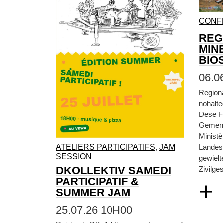
CONF
REG
MIN
BIO
06.0
Region
nohalt
Dëse F
Gemen
Ministè
ATELIERS PARTICIPATIFS
,
JAM
Landesp
SESSION
gewielt
DKOLLEKTIV SAMEDI
Zivilges
PARTICIPATIF &
+
SUMMER JAM
25.07.26 10H00