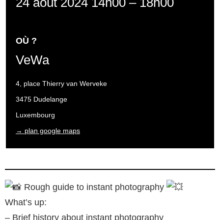
24 août 2024 14h00
–
18h00
OÙ ?
VeWa
4, place Thierry van Werveke
3475 Dudelange
Luxembourg
→ plan google maps
Rough guide to instant photography
What’s up:
– Brief history about instant photography