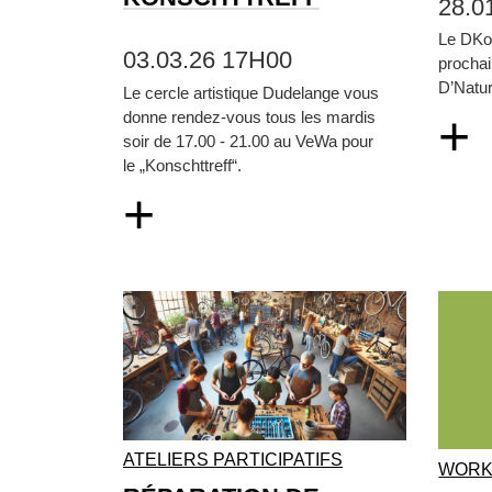
28.0
Le DKol
03.03.26 17H00
prochai
D’Natur
Le cercle artistique Dudelange vous
+
donne rendez-vous tous les mardis
soir de 17.00 - 21.00 au VeWa pour
le „Konschttreff“.
+
ATELIERS PARTICIPATIFS
WORK