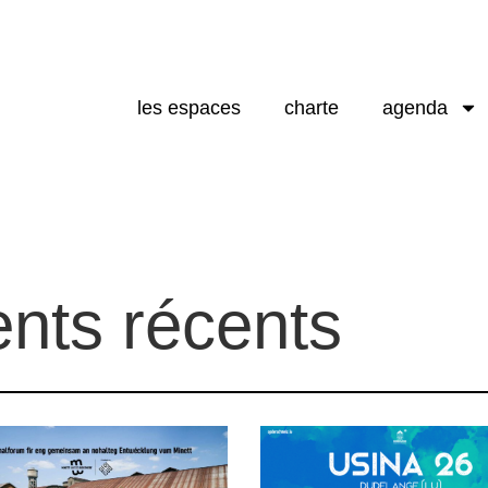
les espaces
charte
agenda
nts récents