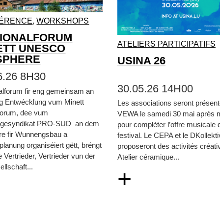
ÉRENCE
,
WORKSHOPS
IONALFORUM
ATELIERS PARTICIPATIFS
ETT UNESCO
SPHERE
USINA 26
6.26 8H30
30.05.26 14H00
alforum fir eng gemeinsam an
eg Entwécklung vum Minett
Les associations seront présen
orum, dee vum
VEWA le samedi 30 mai après m
gesyndikat PRO-SUD an dem
pour complèter l’offre musicale 
re fir Wunnengsbau a
festival. Le CEPA et le DKollekt
lanung organiséiert gëtt, bréngt
proposeront des activités créati
e Vertrieder, Vertrieder vun der
Atelier céramique...
ellschaft...
+