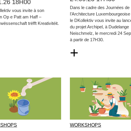
1.26 18H00
Dans le cadre des Journées de
lektiv vous invite à son
l’Architecture Luxembourgeoise
n Op e Patt am Haff –
le DKollektiv vous invite au lan
wëssenschaft trëfft Kreativitéit.
du projet Archipel, à Dudelange
Neischmelz, le mercredi 24 Se
à partir de 17H30.
+
SHOPS
WORKSHOPS