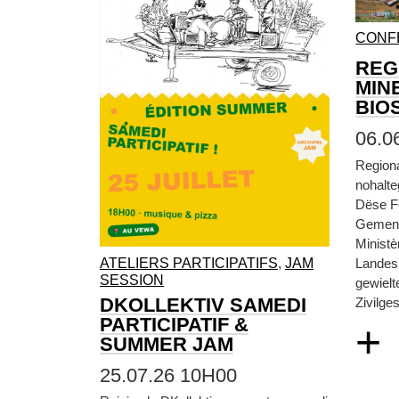
CONF
REG
MIN
BIO
06.0
Region
nohalt
Dëse F
Gemen
Ministè
ATELIERS PARTICIPATIFS
,
JAM
Landesp
SESSION
gewielt
DKOLLEKTIV SAMEDI
Zivilges
PARTICIPATIF &
+
SUMMER JAM
25.07.26 10H00