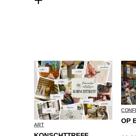
+
CONF
OP 
ART
KONSCHTTREFF