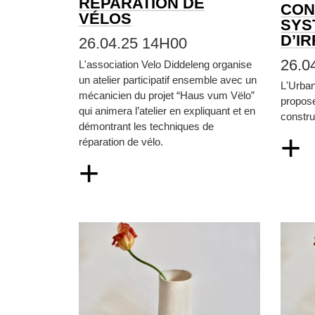
RÉPARATION DE
CON
VÉLOS
SYS
D’I
26.04.25 14H00
26.0
L'association Velo Diddeleng organise
un atelier participatif ensemble avec un
L'Urba
mécanicien du projet “Haus vum Vëlo”
propos
qui animera l’atelier en expliquant et en
constru
démontrant les techniques de
+
réparation de vélo.
+