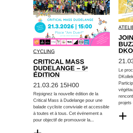
ATELI
JOI
BUZ
DKO
CYCLING
21.0
CRITICAL MASS
DUDELANGE – 5ᵉ
Le proc
ÉDITION
DKollek
Particip
21.03.26 15H00
végétau
Rejoignez la nouvelle édition de la
rencont
Critical Mass à Dudelange pour une
projets
balade cycliste conviviale et accessible
+
à toutes et à tous. Cet événement a
pour objectif de promouvoir la...