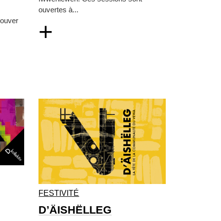
ouvertes à...
rouver
+
FESTIVITÉ
D’ÄISHËLLEG