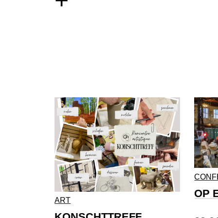
+
CONF
OP 
ART
KONSCHTTREFF