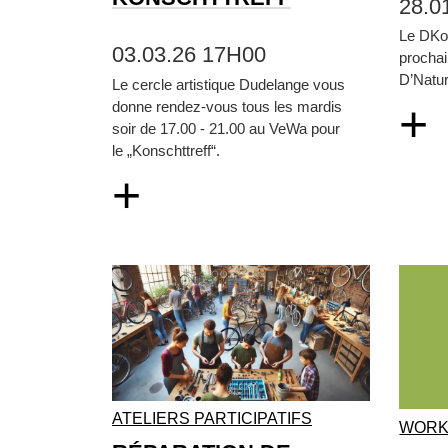
28.0
Le DKol
03.03.26 17H00
prochai
D’Natur
Le cercle artistique Dudelange vous
+
donne rendez-vous tous les mardis
soir de 17.00 - 21.00 au VeWa pour
le „Konschttreff“.
+
ATELIERS PARTICIPATIFS
WORK