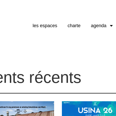
les espaces
charte
agenda
nts récents