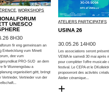
ÉRENCE
,
WORKSHOPS
IONALFORUM
ATELIERS PARTICIPATIFS
ETT UNESCO
SPHERE
USINA 26
6.26 8H30
30.05.26 14H00
alforum fir eng gemeinsam an
eg Entwécklung vum Minett
Les associations seront présen
orum, dee vum
VEWA le samedi 30 mai après m
gesyndikat PRO-SUD an dem
pour complèter l’offre musicale 
re fir Wunnengsbau a
festival. Le CEPA et le DKollekt
lanung organiséiert gëtt, bréngt
proposeront des activités créati
e Vertrieder, Vertrieder vun der
Atelier céramique...
ellschaft...
+