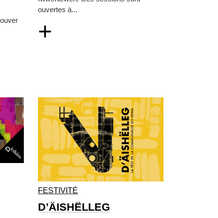
ouvertes à...
rouver
+
FESTIVITÉ
D’ÄISHËLLEG