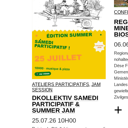
CONF
REG
MIN
BIO
06.0
Region
nohalt
Dëse F
Gemen
Ministè
ATELIERS PARTICIPATIFS
,
JAM
Landesp
SESSION
gewielt
DKOLLEKTIV SAMEDI
Zivilges
PARTICIPATIF &
+
SUMMER JAM
25.07.26 10H00