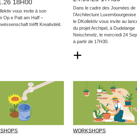
1.26 18H00
Dans le cadre des Journées de
lektiv vous invite à son
l’Architecture Luxembourgeoise
n Op e Patt am Haff –
le DKollektiv vous invite au lan
wëssenschaft trëfft Kreativitéit.
du projet Archipel, à Dudelange
Neischmelz, le mercredi 24 Se
à partir de 17H30.
+
SHOPS
WORKSHOPS