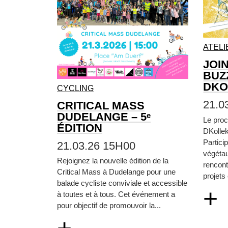
ATELI
JOI
BUZ
DKO
CYCLING
21.0
CRITICAL MASS
DUDELANGE – 5ᵉ
Le proc
ÉDITION
DKollek
Particip
21.03.26 15H00
végétau
Rejoignez la nouvelle édition de la
rencont
Critical Mass à Dudelange pour une
projets
balade cycliste conviviale et accessible
+
à toutes et à tous. Cet événement a
pour objectif de promouvoir la...