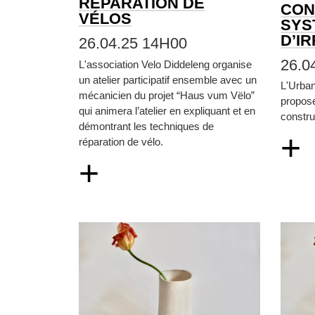
RÉPARATION DE
CON
VÉLOS
SYS
D’I
26.04.25 14H00
26.0
L'association Velo Diddeleng organise
un atelier participatif ensemble avec un
L'Urba
mécanicien du projet “Haus vum Vëlo”
propos
qui animera l’atelier en expliquant et en
constru
démontrant les techniques de
+
réparation de vélo.
+