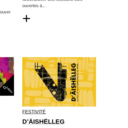
ouvertes à...
rouver
+
FESTIVITÉ
D’ÄISHËLLEG