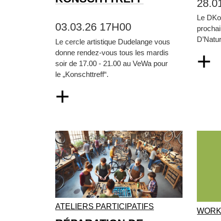
28.0
Le DKol
03.03.26 17H00
prochai
D’Natur
Le cercle artistique Dudelange vous
+
donne rendez-vous tous les mardis
soir de 17.00 - 21.00 au VeWa pour
le „Konschttreff“.
+
ATELIERS PARTICIPATIFS
WORK