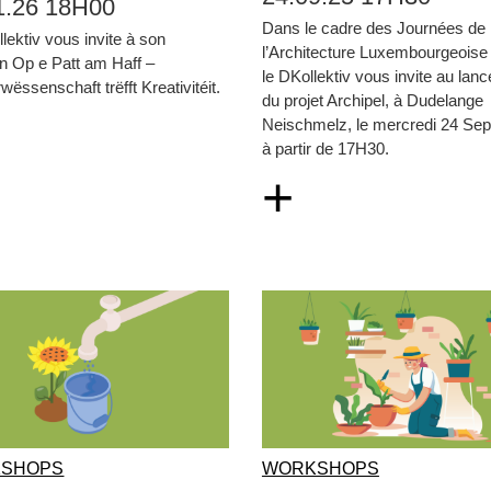
1.26 18H00
Dans le cadre des Journées de
lektiv vous invite à son
l’Architecture Luxembourgeoise
n Op e Patt am Haff –
le DKollektiv vous invite au lan
wëssenschaft trëfft Kreativitéit.
du projet Archipel, à Dudelange
Neischmelz, le mercredi 24 Se
à partir de 17H30.
+
SHOPS
WORKSHOPS