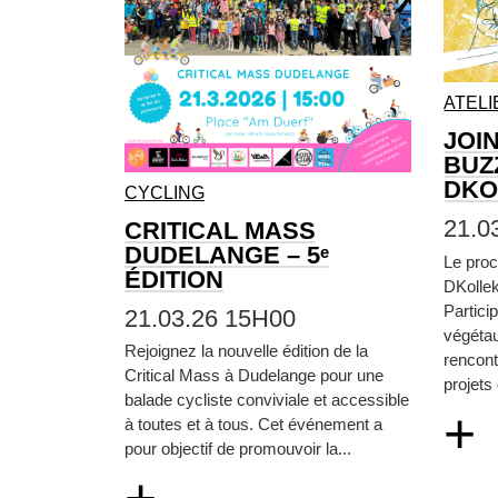
ATELI
JOI
BUZ
DKO
CYCLING
21.0
CRITICAL MASS
DUDELANGE – 5ᵉ
Le proc
ÉDITION
DKollek
Particip
21.03.26 15H00
végétau
Rejoignez la nouvelle édition de la
rencont
Critical Mass à Dudelange pour une
projets
balade cycliste conviviale et accessible
+
à toutes et à tous. Cet événement a
pour objectif de promouvoir la...