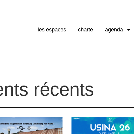
les espaces
charte
agenda
nts récents