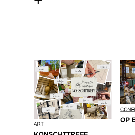
+
CONF
OP 
ART
KONSCHTTREFF