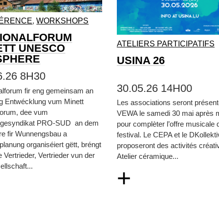
ÉRENCE
,
WORKSHOPS
IONALFORUM
ATELIERS PARTICIPATIFS
ETT UNESCO
SPHERE
USINA 26
6.26 8H30
30.05.26 14H00
alforum fir eng gemeinsam an
eg Entwécklung vum Minett
Les associations seront présen
orum, dee vum
VEWA le samedi 30 mai après m
gesyndikat PRO-SUD an dem
pour complèter l’offre musicale 
re fir Wunnengsbau a
festival. Le CEPA et le DKollekt
lanung organiséiert gëtt, bréngt
proposeront des activités créati
e Vertrieder, Vertrieder vun der
Atelier céramique...
ellschaft...
+