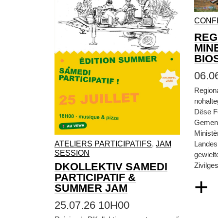
CONF
REG
MIN
BIO
06.0
Region
nohalt
Dëse F
Gemen
Ministè
ATELIERS PARTICIPATIFS
,
JAM
Landesp
SESSION
gewielt
DKOLLEKTIV SAMEDI
Zivilges
PARTICIPATIF &
+
SUMMER JAM
25.07.26 10H00