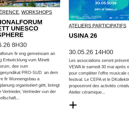
ÉRENCE
,
WORKSHOPS
IONALFORUM
ATELIERS PARTICIPATIFS
ETT UNESCO
SPHERE
USINA 26
6.26 8H30
30.05.26 14H00
alforum fir eng gemeinsam an
eg Entwécklung vum Minett
Les associations seront présen
orum, dee vum
VEWA le samedi 30 mai après m
gesyndikat PRO-SUD an dem
pour complèter l’offre musicale 
re fir Wunnengsbau a
festival. Le CEPA et le DKollekt
lanung organiséiert gëtt, bréngt
proposeront des activités créati
e Vertrieder, Vertrieder vun der
Atelier céramique...
ellschaft...
+