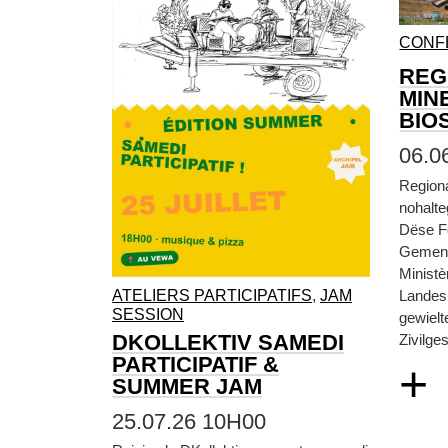
CONF
REG
MIN
BIO
06.0
Region
nohalt
Dëse F
Gemen
Ministè
ATELIERS PARTICIPATIFS
,
JAM
Landesp
SESSION
gewielt
DKOLLEKTIV SAMEDI
Zivilges
PARTICIPATIF &
+
SUMMER JAM
25.07.26 10H00