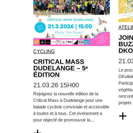
ATELI
JOI
BUZ
DKO
CYCLING
21.0
CRITICAL MASS
DUDELANGE – 5ᵉ
Le proc
ÉDITION
DKollek
Particip
21.03.26 15H00
végétau
Rejoignez la nouvelle édition de la
rencont
Critical Mass à Dudelange pour une
projets
balade cycliste conviviale et accessible
+
à toutes et à tous. Cet événement a
pour objectif de promouvoir la...