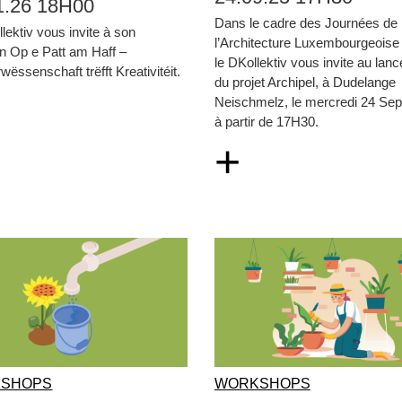
1.26 18H00
Dans le cadre des Journées de
lektiv vous invite à son
l’Architecture Luxembourgeoise
n Op e Patt am Haff –
le DKollektiv vous invite au lan
wëssenschaft trëfft Kreativitéit.
du projet Archipel, à Dudelange
Neischmelz, le mercredi 24 Se
à partir de 17H30.
+
SHOPS
WORKSHOPS