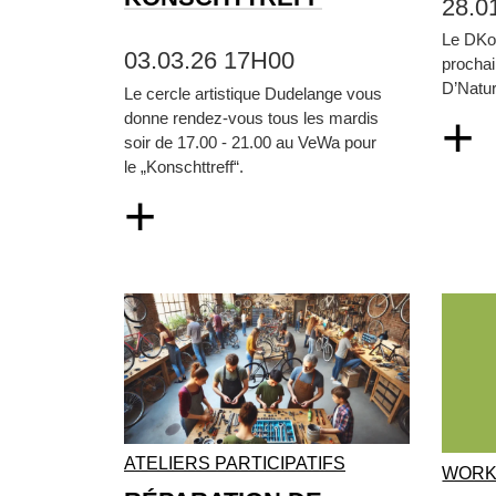
28.0
Le DKol
03.03.26 17H00
prochai
D’Natur
Le cercle artistique Dudelange vous
+
donne rendez-vous tous les mardis
soir de 17.00 - 21.00 au VeWa pour
le „Konschttreff“.
+
ATELIERS PARTICIPATIFS
WORK