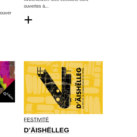
ouvertes à...
rouver
+
FESTIVITÉ
D’ÄISHËLLEG