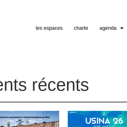
les espaces
charte
agenda
nts récents