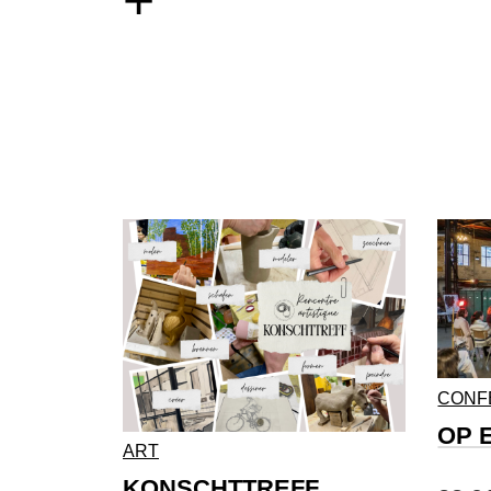
+
CONF
OP 
ART
KONSCHTTREFF