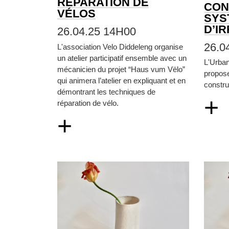
RÉPARATION DE
CON
VÉLOS
SYS
D’I
26.04.25 14H00
26.0
L'association Velo Diddeleng organise
un atelier participatif ensemble avec un
L'Urba
mécanicien du projet “Haus vum Vëlo”
propos
qui animera l’atelier en expliquant et en
constru
démontrant les techniques de
+
réparation de vélo.
+