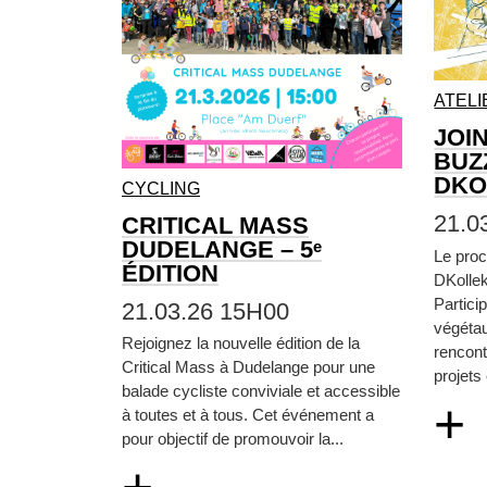
ATELI
JOI
BUZ
DKO
CYCLING
21.0
CRITICAL MASS
DUDELANGE – 5ᵉ
Le proc
ÉDITION
DKollek
Particip
21.03.26 15H00
végétau
Rejoignez la nouvelle édition de la
rencont
Critical Mass à Dudelange pour une
projets
balade cycliste conviviale et accessible
+
à toutes et à tous. Cet événement a
pour objectif de promouvoir la...