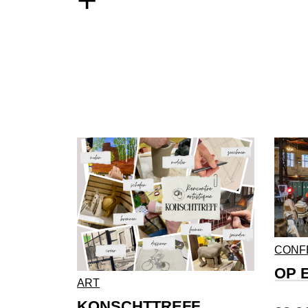
+
CONF
OP 
ART
KONSCHTTREFF