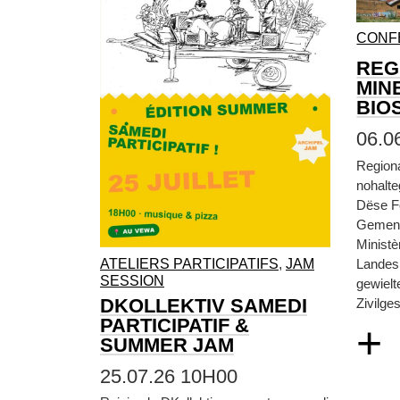
CONF
REG
MIN
BIO
06.0
Region
nohalt
Dëse F
Gemen
Ministè
ATELIERS PARTICIPATIFS
,
JAM
Landesp
SESSION
gewielt
DKOLLEKTIV SAMEDI
Zivilges
PARTICIPATIF &
+
SUMMER JAM
25.07.26 10H00