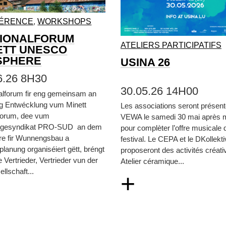
ÉRENCE
,
WORKSHOPS
IONALFORUM
ATELIERS PARTICIPATIFS
ETT UNESCO
SPHERE
USINA 26
6.26 8H30
30.05.26 14H00
alforum fir eng gemeinsam an
eg Entwécklung vum Minett
Les associations seront présen
orum, dee vum
VEWA le samedi 30 mai après m
gesyndikat PRO-SUD an dem
pour complèter l’offre musicale 
re fir Wunnengsbau a
festival. Le CEPA et le DKollekt
lanung organiséiert gëtt, bréngt
proposeront des activités créati
e Vertrieder, Vertrieder vun der
Atelier céramique...
ellschaft...
+