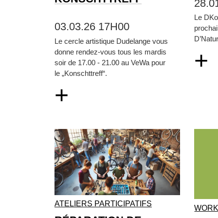
28.0
Le DKol
03.03.26 17H00
prochai
D’Natur
Le cercle artistique Dudelange vous
+
donne rendez-vous tous les mardis
soir de 17.00 - 21.00 au VeWa pour
le „Konschttreff“.
+
ATELIERS PARTICIPATIFS
WORK