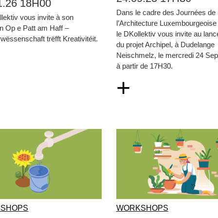
1.26 18H00
Dans le cadre des Journées de
lektiv vous invite à son
l’Architecture Luxembourgeoise
n Op e Patt am Haff –
le DKollektiv vous invite au lan
wëssenschaft trëfft Kreativitéit.
du projet Archipel, à Dudelange
Neischmelz, le mercredi 24 Se
à partir de 17H30.
+
SHOPS
WORKSHOPS