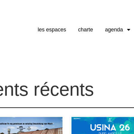
les espaces
charte
agenda
nts récents