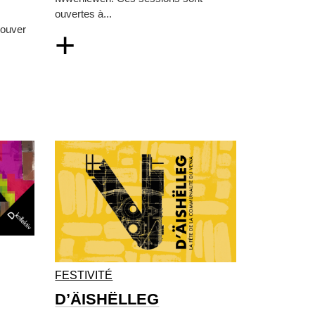
ouvertes à...
rouver
+
FESTIVITÉ
D’ÄISHËLLEG