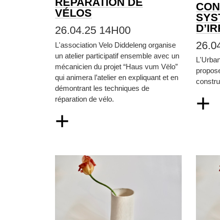
RÉPARATION DE
CON
VÉLOS
SYS
D’I
26.04.25 14H00
26.0
L'association Velo Diddeleng organise
un atelier participatif ensemble avec un
L'Urba
mécanicien du projet “Haus vum Vëlo”
propos
qui animera l’atelier en expliquant et en
constru
démontrant les techniques de
+
réparation de vélo.
+