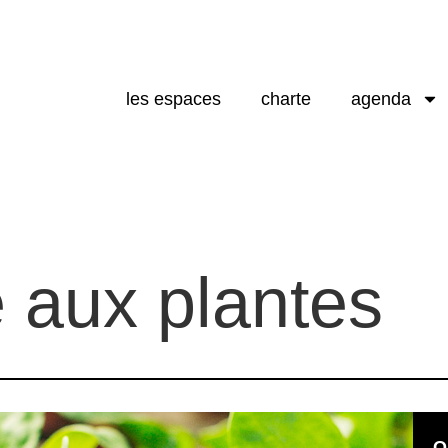
les espaces
charte
agenda
 aux plantes
Q