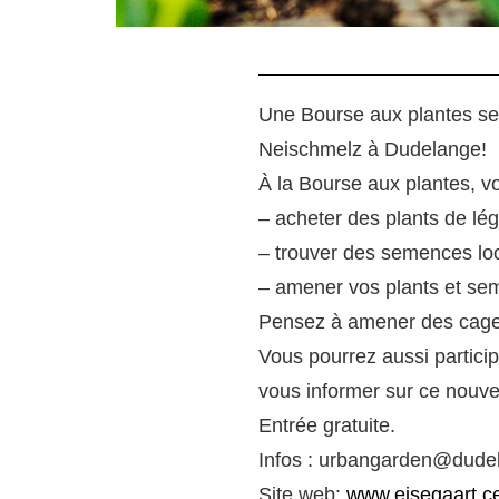
Une Bourse aux plantes se
Neischmelz à Dudelange!
À la Bourse aux plantes, v
– acheter des plants de lég
– trouver des semences lo
– amener vos plants et s
Pensez à amener des cagett
Vous pourrez aussi particip
vous informer sur ce nouvea
Entrée gratuite.
Infos : urbangarden@dudela
Site web:
www.eisegaart.cel