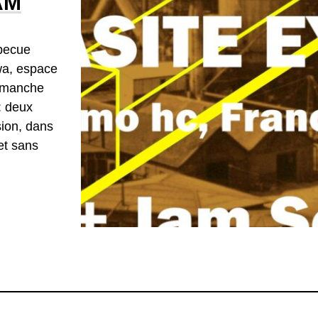
AM
rbecue
wa, espace
dimanche
: deux
sion, dans
et sans