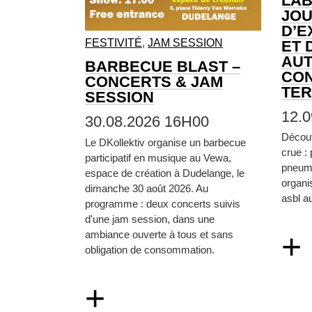
LAB
JO
D’E
FESTIVITÉ
,
JAM SESSION
ET 
AUT
BARBECUE BLAST –
CON
CONCERTS & JAM
TE
SESSION
12.
30.08.2026 16H00
Découv
Le DKollektiv organise un barbecue
crue : 
participatif en musique au Vewa,
pneuma
espace de création à Dudelange, le
organi
dimanche 30 août 2026. Au
asbl a
programme : deux concerts suivis
d'une jam session, dans une
+
ambiance ouverte à tous et sans
obligation de consommation.
+