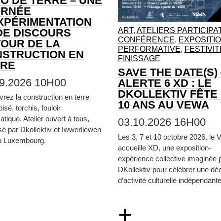
O DE TERRE – UNE
URNÉE
XPÉRIMENTATION
ART
,
ATELIERS PARTICIPA
DE DISCOURS
CONFÉRENCE
,
EXPOSITI
OUR DE LA
PERFORMATIVE
,
FESTIVIT
STRUCTION EN
FINISSAGE
RRE
SAVE THE DATE(S)
09.2026 10H00
ALERTE 6 XD : LE
DKOLLEKTIV FÊTE
rez la construction en terre
10 ANS AU VEWA
pisé, torchis, fouloir
tique. Atelier ouvert à tous,
03.10.2026 16H00
sé par Dkollektiv et Iwwerliewen
Les 3, 7 et 10 octobre 2026, le
u Luxembourg.
accueille XD, une exposition-
expérience collective imaginée p
DKollektiv pour célébrer une dé
d’activité culturelle indépendante.
+