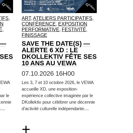
TIFS
,
ART
,
ATELIERS PARTICIPATIFS
,
ON
CONFÉRENCE
,
EXPOSITION
É
,
PERFORMATIVE
,
FESTIVITÉ
,
FINISSAGE
 —
SAVE THE DATE(S) —
ALERTE 6 XD : LE
 SES
DKOLLEKTIV FÊTE SES
10 ANS AU VEWA
07.10.2026 16H00
 VEWA
Les 3, 7 et 10 octobre 2026, le VEWA
accueille XD, une exposition-
ar le
expérience collective imaginée par le
cennie
DKollektiv pour célébrer une décennie
...
d’activité culturelle indépendante....
+